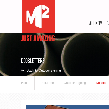
WELKOM
DOOSLETTERS
Back to Outdoor signing
Home
Producten
Outdoor signing
Dooslette