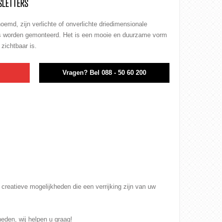
SLETTERS
oemd, zijn verlichte of onverlichte driedimensionale
s worden gemonteerd. Het is een mooie en duurzame vorm
zichtbaar is.
n
Vragen?
Bel 088 - 50 60 200
l creatieve mogelijkheden die een verrijking zijn van uw
eden, wij helpen u graag!