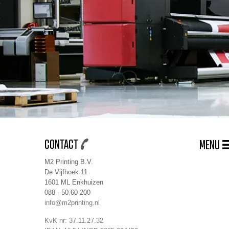
CONTACT
MENU
M2 Printing B.V.
De Vijfhoek 11
1601 ML Enkhuizen
088 - 50 60 200
info@m2printing.nl
KvK nr: 37.11.27.32