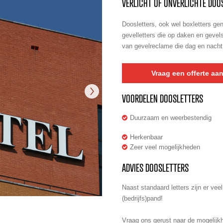
VERLICHT OF ONVERLICHTE DOO
Doosletters, ook wel boxletters gen
gevelletters
die op daken en gevel
van
gevelreclame
die dag en nacht 
Vraag een offerte aa
VOORDELEN DOOSLETTERS
Duurzaam en weerbestendig
Herkenbaar
Zeer veel mogelijkheden
ADVIES DOOSLETTERS
Naast standaard letters zijn er vee
(bedrijfs)pand!
Vraag ons gerust naar de mogelijkh