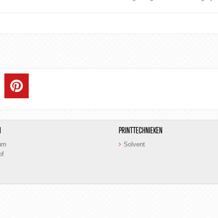
N
PRINTTECHNIEKEN
um
Solvent
of