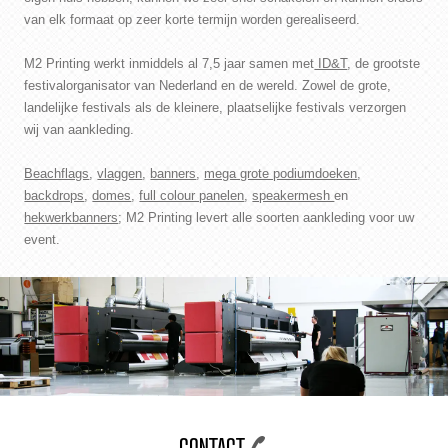
van elk formaat op zeer korte termijn worden gerealiseerd.
M2 Printing werkt inmiddels al 7,5 jaar samen met
ID&T
, de grootste
festivalorganisator van Nederland en de wereld. Zowel de grote,
landelijke festivals als de kleinere, plaatselijke festivals verzorgen
wij van aankleding.
Beachflags
,
vlaggen
,
banners
,
mega grote podiumdoeken
,
backdrops
,
domes
,
full colour panelen
,
speakermesh
en
hekwerkbanners
; M2 Printing levert alle soorten aankleding voor uw
event.
CONTACT