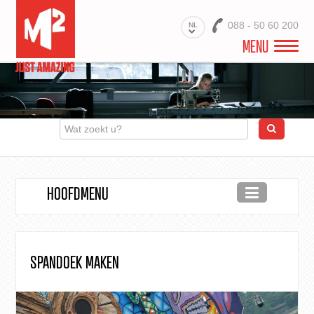
088 - 50 60 200
NL
MENU
WELKOM
VIDEO
PROJECTEN
HOOFDMENU
BRANCHES
PRODUCTEN
MATERIALEN
SPANDOEK MAKEN
DIENSTEN
OVER ONS