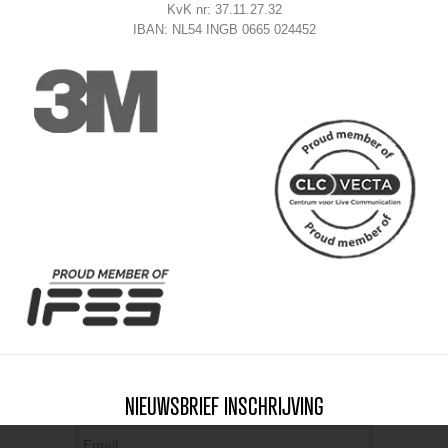
KvK nr: 37.11.27.32
IBAN: NL54 INGB 0665 024452
NIEUWSBRIEF INSCHRIJVING