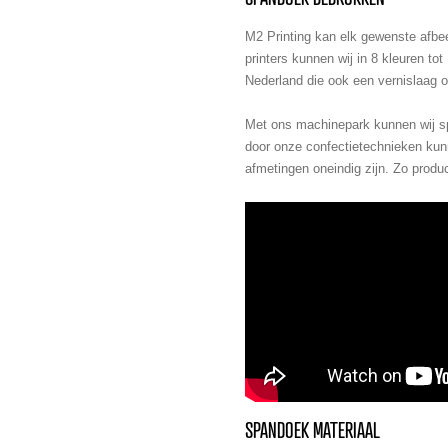
M2 Printing kan elk gewenste afbe
printers kunnen wij in 8 kleuren to
Nederland die ook een vernislaag o
Met ons machinepark kunnen wij s
door onze confectietechnieken kun
afmetingen oneindig zijn. Zo pro
SPANDOEK MATERIAAL