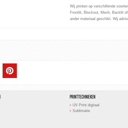
Wij printen op verschillende soor
Frontlit
,
Blockout
,
Mesh
,
Backlit
o
ander materiaal geschikt. Wij advi
N
PRINTTECHNIEKEN
UV Print digitaal
Sublimatie