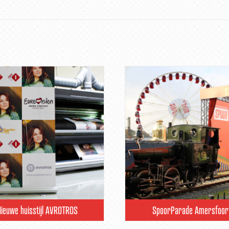
Nieuwe huisstijl AVROTROS
SpoorParade Amersfoor