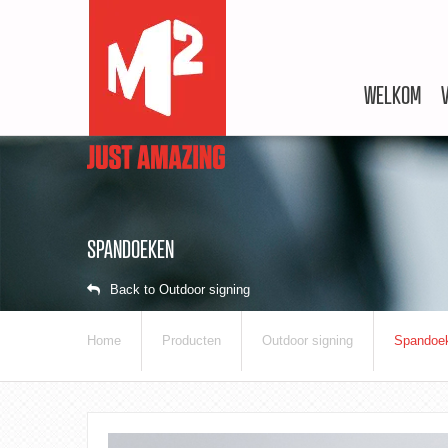
WELKOM
SPANDOEKEN
Back to Outdoor signing
Home
Producten
Outdoor signing
Spandoe