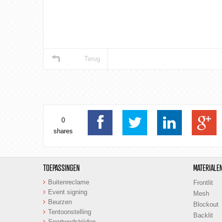
Terug
0
shares
TOEPASSINGEN
MATERIALE
Buitenreclame
Frontlit
Event
signing
Mesh
Beurzen
Blockout
Tentoonstelling
Backlit
Sportwedstrijden