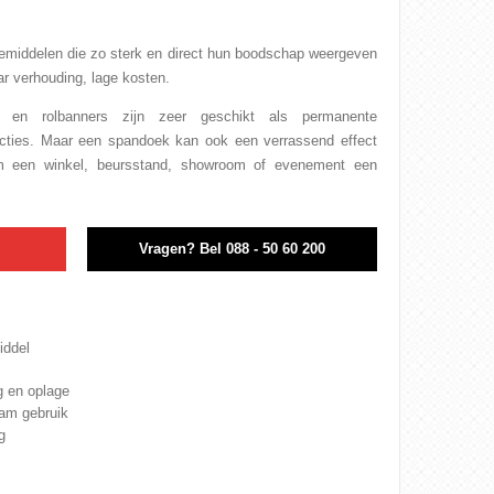
iemiddelen die zo sterk en direct hun boodschap weergeven
r verhouding, lage kosten.
ren en
rolbanners
zijn zeer geschikt als permanente
cties. Maar een spandoek kan ook een verrassend effect
om een
winkel
,
beursstand
, showroom of
evenement
een
n
Vragen?
Bel 088 - 50 60 200
iddel
g en oplage
aam gebruik
g