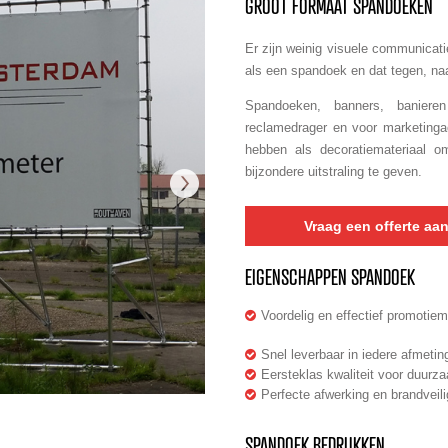
GROOT FORMAAT SPANDOEKEN
Er zijn weinig visuele communicat
als een spandoek en dat tegen, naa
Spandoeken, banners, banie
reclamedrager en voor marketinga
hebben als decoratiemateriaal 
bijzondere uitstraling te geven.
Vraag een offerte aa
EIGENSCHAPPEN SPANDOEK
Voordelig en effectief promotiem
Snel leverbaar in iedere afmetin
Eersteklas kwaliteit voor duurz
Perfecte afwerking en brandveili
SPANDOEK BEDRUKKEN