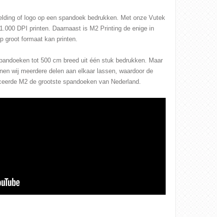
elding of logo op een spandoek bedrukken. Met onze Vutek
t 1.000 DPI printen. Daarnaast is M2 Printing de enige in
p groot formaat kan printen.
pandoeken tot 500 cm breed uit één stuk bedrukken. Maar
nen wij meerdere delen aan elkaar lassen, waardoor de
duceerde M2 de grootste spandoeken van Nederland.