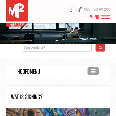
088 - 50 60 200
NL
MENU
WELKOM
VIDEO
PROJECTEN
HOOFDMENU
BRANCHES
PRODUCTEN
MATERIALEN
WAT IS SIGNING?
DIENSTEN
OVER ONS