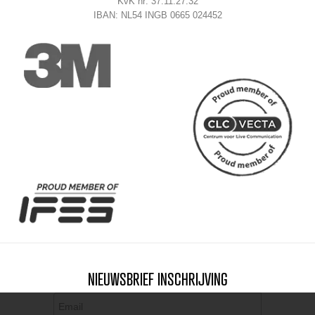
KvK nr: 37.11.27.32
IBAN: NL54 INGB 0665 024452
NIEUWSBRIEF INSCHRIJVING