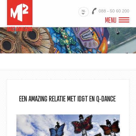
088 - 50 60 200
NL
MENU
WELKOM
VIDEO
PROJECTEN
BRANCHES
PRODUCTEN
EEN AMAZING RELATIE MET ID&T EN Q-DANCE
MATERIALEN
DIENSTEN
OVER ONS