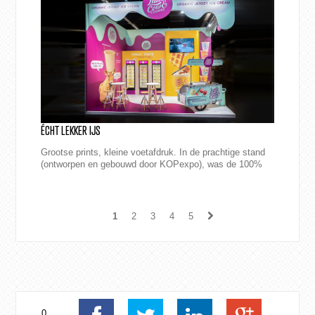
ÉCHT LEKKER IJS
Grootse prints, kleine voetafdruk. In de prachtige stand
(ontworpen en gebouwd door KOPexpo), was de 100%
biologisch afbreekbare beker groot...
1
2
3
4
5
0