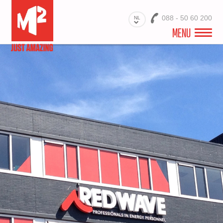
088 - 50 60 200
NL
MENU
WELKOM
VIDEO
PROJECTEN
BRANCHES
PRODUCTEN
MATERIALEN
DIENSTEN
OVER ONS