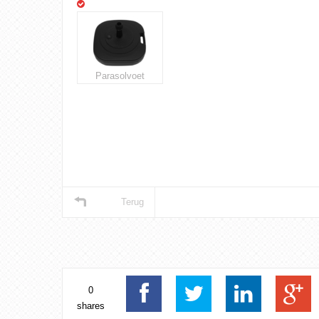
Parasolvoet
Terug
0
shares