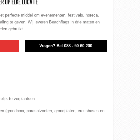
ER OP ELKE LOCATIE
 het perfecte middel om
evenementen
, festivals, horeca,
traling te geven. Wij leveren Beachflags in drie maten en
den gebruikt.
n
Vragen?
Bel 088 - 50 60 200
lijk te verplaatsen
en (grondboor, parasolvoeten, grondplaten, crossbases en