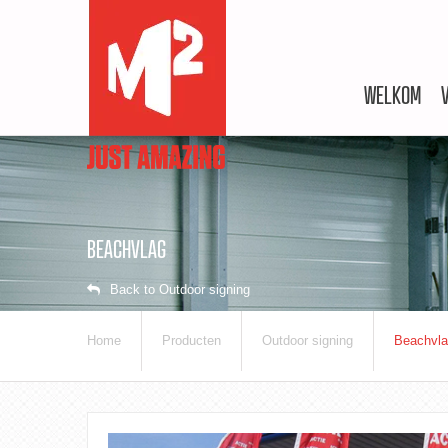
WELKOM
BEACHVLAG
Back to Outdoor signing
Home
Producten
Outdoor signing
Beachvl