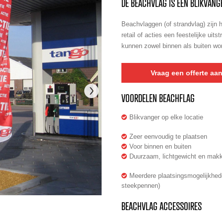
DE BEACHVLAG IS EEN BLIKVANG
Beachvlaggen (of
strandvlag
) zijn
retail
of acties een feestelijke uits
kunnen zowel binnen als buiten wor
Vraag een offerte aa
VOORDELEN BEACHFLAG
Blikvanger op elke locatie
Zeer eenvoudig te plaatsen
Voor binnen en buiten
Duurzaam, lichtgewicht en makke
Meerdere plaatsingsmogelijkhed
steekpennen)
BEACHVLAG ACCESSOIRES