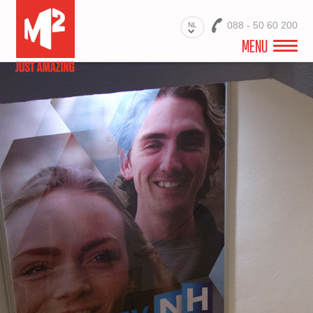
088 - 50 60 200
NL
MENU
WELKOM
VIDEO
PROJECTEN
BRANCHES
PRODUCTEN
MATERIALEN
DIENSTEN
OVER ONS