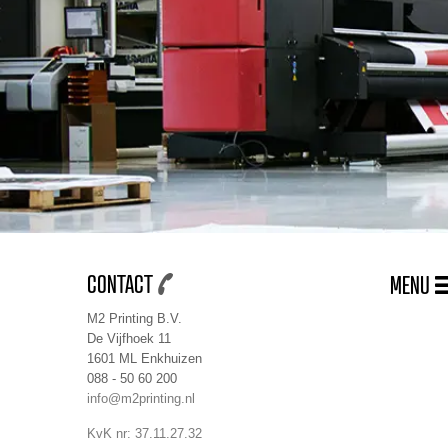
CONTACT
MENU
M2 Printing B.V.
De Vijfhoek 11
1601 ML Enkhuizen
088 - 50 60 200
info@m2printing.nl
KvK nr: 37.11.27.32