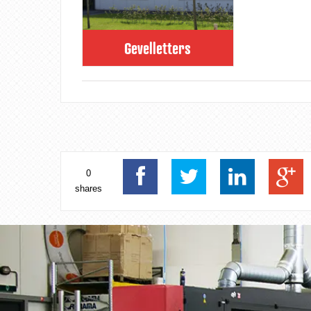
Gevelletters
0
shares