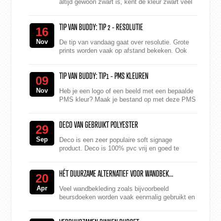
altijd gewoon zwart is, kent de kleur zwart veel
verschillende variaties. Onze
grootformaat printers ge...
TIP VAN BUDDY: TIP 2 - RESOLUTIE
16
Nov
De tip van vandaag gaat over resolutie. Grote
prints worden vaak op afstand bekeken. Ook
zijn de meeste printmaterialen niet geheel vlak
en gaat er al...
TIP VAN BUDDY: TIP1 - PMS KLEUREN
09
Nov
Heb je een logo of een beeld met een bepaalde
PMS kleur? Maak je bestand op met deze PMS
kleur. Wij printen in CMYK en benaderen de
PMS kleur zo goed ...
DECO VAN GEBRUIKT POLYESTER
29
Sep
Deco is een zeer populaire soft signage
product. Deco is 100% pvc vrij en goed te
recyclen. Maar wil je nog een stapje verder
gaan? Dan is er Deco Nex...
HÉT DUURZAME ALTERNATIEF VOOR WANDBEK...
20
Apr
Veel wandbekleding zoals bijvoorbeeld
beursdoeken worden vaak eenmalig gebruikt en
belanden daarna in de verbrandingsoven. Niet
bepaald milieuvriendel...