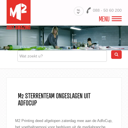
088 - 50 60 200
NL
MENU
WELKOM
VIDEO
PROJECTEN
BRANCHES
PRODUCTEN
M2 STERRENTEAM ONGESLAGEN UIT
ADFOCUP
MATERIALEN
DIENSTEN
M2 Printing deed afgelopen zaterdag mee aan de
AdfoCup
,
OVER ONS
het voetbaltoernooi voor bedrijven uit de mediabranche.