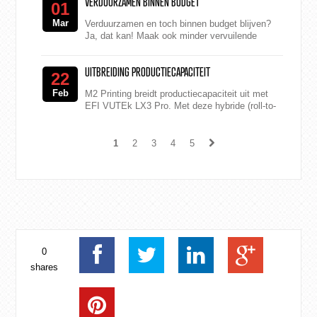
VERDUURZAMEN BINNEN BUDGET
01
Mar
Verduurzamen en toch binnen budget blijven?
Ja, dat kan! Maak ook minder vervuilende
keuzes die niet te veel kosten. Dirk heeft
daarom 5 tips voor je ...
UITBREIDING PRODUCTIECAPACITEIT
22
Feb
M2 Printing breidt productiecapaciteit uit met
EFI VUTEk LX3 Pro. Met deze hybride (roll-to-
roll / flatbed) machine kan tot 320 cm breed
worden ge...
1
2
3
4
5
0
shares