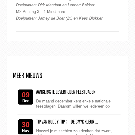
Doelpunten: Dirk Mandaat en Lennart Bakker
M2 Printing 3 – 1 Mindshare
Doelpunten: Jamey de Boer (2x) en Kees Blokker
MEER NIEUWS
AANGEPASTE LEVERTIJDEN FEESTDAGEN
09
Dec
De maand december kent enkele nationale
feestdagen. Daarom willen we iedereen op
onderstaande aangepaste openings- en
levertijden attenderen. Donde...
TIP VAN BUDDY: TIP 3 - DE CMYK KLEUR ...
30
Nov
Hoewel je misschien zou denken dat zwart,