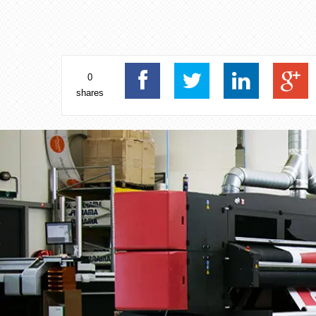
0
shares