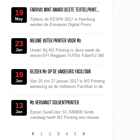
styliste Ellie Uyttenbroek te zien. Het
FABRIVU WINT AWARD BESTE TEXTIELPRINT...
Nederlands Foto...
19
May
Tijdens de FESPA 2017 in Hamburg
werden de European Digital Press
Association (EDP) Awards weer
uitgrereikt. De FabriVU340 van M2
NIEUWE VUTEK PRINTER VOOR M2
Printing viel in de ...
23
Jan
Uniek! Bij M2 Printing is deze week de
eerste EFI Reggiani VUTEk FabriVU 340
van Nederland geïnstalleerd. Met deze
grootformaat printer is M2 P...
BEZOEK M2 OP DE VAKBEURS FACILITAIR
19
Jan
Van 25 t/m 27 januari 2017 is M2 Printing
aanwezig op de Vakbeurs Facilitair in de
Jaarbeurs in Utrecht. In de stand (Hal 3,
L20), kunnen de bezoeker...
M2 VERVANGT SOLVENTPRINTER
13
Jan
Epson SureColor SC-S80600 Sinds
vandaag heeft M2 Printing een nieuwe
solvent printer in gebruik. Deze vervangt
de vorige Epson SureColor SC-S30600.
D...
1
2
3
4
5