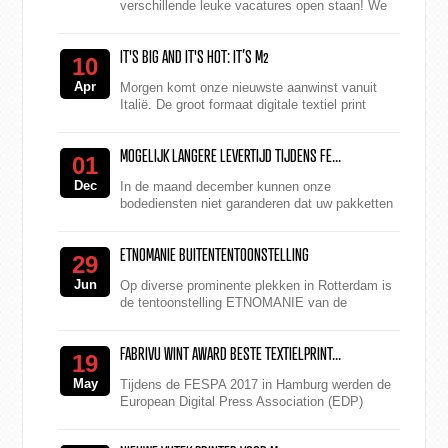
verschillende leuke vacatures open staan! We
zijn op zoek naar een commercieel medewerker,
oproepkracht naaiatel...
IT'S BIG AND IT'S HOT: IT’S M2
10
Apr
Morgen komt onze nieuwste aanwinst vanuit
Italië. De groot formaat digitale textiel print
markt groeit snel. En M2 Printing groeit mee!
B...
MOGELIJK LANGERE LEVERTIJD TIJDENS FE...
01
Dec
In de maand december kunnen onze
bodediensten niet garanderen dat uw pakketten
(bij normale diensten) binnen 24 uur worden
geleverd. Wij adviseren u d...
ETNOMANIE BUITENTENTOONSTELLING
29
Jun
Op diverse prominente plekken in Rotterdam is
de tentoonstelling ETNOMANIE van de
Rotterdamse styliste Ellie Uyttenbroek te zien.
Het Nederlands Foto...
FABRIVU WINT AWARD BESTE TEXTIELPRINT...
19
May
Tijdens de FESPA 2017 in Hamburg werden de
European Digital Press Association (EDP)
Awards weer uitgrereikt. De FabriVU340 van M2
Printing viel in de ...