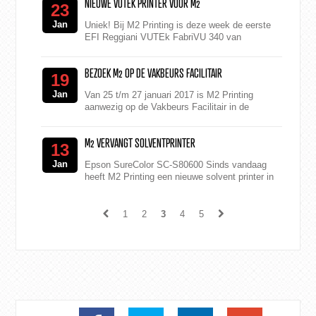
NIEUWE VUTEK PRINTER VOOR M2
23
Jan
Uniek! Bij M2 Printing is deze week de eerste
EFI Reggiani VUTEk FabriVU 340 van
Nederland geïnstalleerd. Met deze grootformaat
printer is M2 P...
BEZOEK M2 OP DE VAKBEURS FACILITAIR
19
Jan
Van 25 t/m 27 januari 2017 is M2 Printing
aanwezig op de Vakbeurs Facilitair in de
Jaarbeurs in Utrecht. In de stand (Hal 3, L20),
kunnen de bezoeker...
M2 VERVANGT SOLVENTPRINTER
13
Jan
Epson SureColor SC-S80600 Sinds vandaag
heeft M2 Printing een nieuwe solvent printer in
gebruik. Deze vervangt de vorige Epson
SureColor SC-S30600. D...
1
2
3
4
5