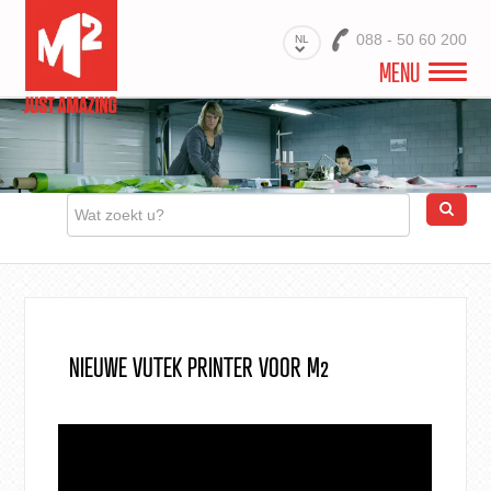
088 - 50 60 200
NL
MENU
WELKOM
VIDEO
PROJECTEN
BRANCHES
PRODUCTEN
NIEUWE VUTEK PRINTER VOOR M2
MATERIALEN
DIENSTEN
OVER ONS