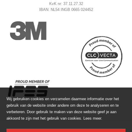
KvK nr: 37.11.27.32
IBAN: NL54 INGB 0665 024452
Wij gebruiken cookies en verzamelen daarmee informatie over het
gebruik van de website onder andere om deze te analyseren en te
verbeteren. Door gebruik te maken van deze website geef je aan
akkoord te zijn met het gebruik van cookies.
Lees meer
.