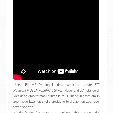
CONTACT
WEBSHOP
Uniek! Bij M2 Printing is deze week de eerste
EFI
Reggiani VUTEk FabriVU 340
van Nederland geïnstalleerd.
Met deze grootformaat printer is M2 Printing in staat om in
zeer hoge kwaliteit snelle productie te draaien op zeer veel
textielsoorten.
Sander Muller: "De markt van print op textiel is groeiende.