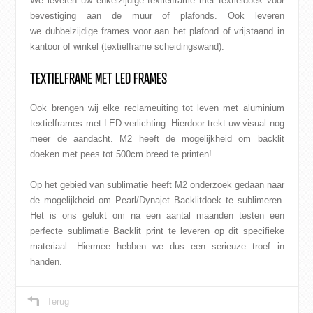
We leveren uw enkelzijdige textielframe met textieldoek voor
bevestiging aan de muur of
plafonds
. Ook leveren
we dubbelzijdige frames voor aan het plafond of vrijstaand in
kantoor of winkel (textielframe scheidingswand).
TEXTIELFRAME MET LED FRAMES
Ook brengen wij elke reclameuiting tot leven met aluminium
textielframes met LED verlichting. Hierdoor trekt uw visual nog
meer de aandacht. M2 heeft de mogelijkheid om backlit
doeken met pees tot 500cm breed te printen!
Op het gebied van sublimatie heeft M2 onderzoek gedaan naar
de mogelijkheid om
Pearl
/Dynajet Backlitdoek te sublimeren.
Het is ons gelukt om na een aantal maanden testen een
perfecte sublimatie Backlit print te leveren op dit specifieke
materiaal. Hiermee hebben we dus een serieuze troef in
handen.
Terug