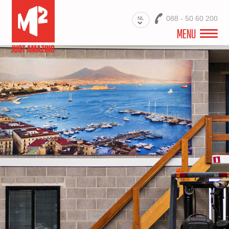
088 - 50 60 200
NL
MENU
WELKOM
VIDEO
PROJECTEN
BRANCHES
PRODUCTEN
MATERIALEN
DIENSTEN
OVER ONS