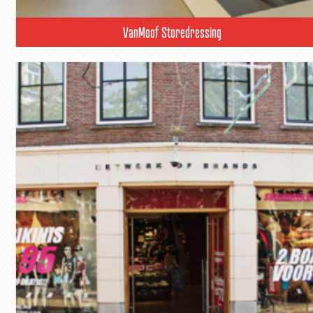
VanMoof Storedressing