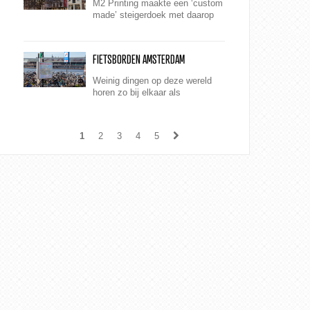
M2 Printing maakte een ‘custom
made’ steigerdoek met daarop
een prachtige foto van de
grachtenpanden.
FIETSBORDEN AMSTERDAM
Weinig dingen op deze wereld
horen zo bij elkaar als
Amsterdam en de fiets.
1
2
3
4
5