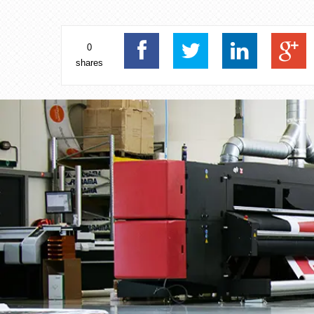
0
shares