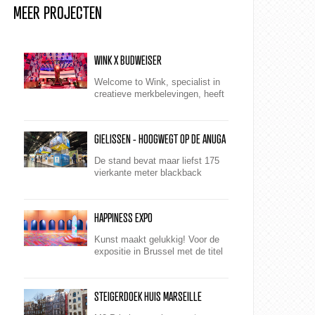
MEER PROJECTEN
WINK X BUDWEISER
Welcome to Wink, specialist in
creatieve merkbelevingen, heeft
voor Budweiser tijdens het WK
2022 een totaalconcept
neergezet. Een winnende
GIELISSEN - HOOGWEGT OP DE ANUGA
hattrick v...
De stand bevat maar liefst 175
vierkante meter blackback
peesdoeken. Deze zijn onder
andere in de eyecatcherframes
gemonteerd en lopen zowel aan
HAPPINESS EXPO
de bi...
Kunst maakt gelukkig! Voor de
expositie in Brussel met de titel
‘Happiness, Art. A Positive
Boost for your Brain", maakte
M2 Printing de pr...
STEIGERDOEK HUIS MARSEILLE