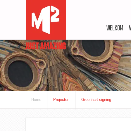
WELKOM
Home
Projecten
Groenhart signing