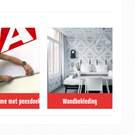
ame met peesdoek
Wandbekleding