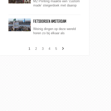
M2 Printing maakte een ‘custom
made’ steigerdoek met daarop
een prachtige foto van de
grachtenpanden.
FIETSBORDEN AMSTERDAM
Weinig dingen op deze wereld
horen zo bij elkaar als
Amsterdam en de fiets.
1
2
3
4
5