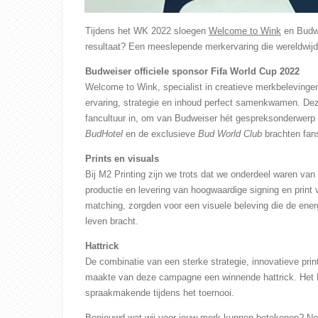
Tijdens het WK 2022 sloegen
Welcome to Wink
en Budwe
resultaat? Een meeslepende merkervaring die wereldwijd
Budweiser officiele sponsor Fifa World Cup 2022
Welcome to Wink, specialist in creatieve merkbelevinge
ervaring, strategie en inhoud perfect samenkwamen. De
fancultuur in, om van Budweiser hét gespreksonderwerp 
BudHotel
en de exclusieve
Bud World Club
brachten fans
Prints en visuals
Bij M2 Printing zijn we trots dat we onderdeel waren van 
productie en levering van hoogwaardige signing en print 
matching, zorgden voor een visuele beleving die de ener
leven bracht.
Hattrick
De combinatie van een sterke strategie, innovatieve pri
maakte van deze campagne een winnende hattrick. Het 
spraakmakende tijdens het toernooi.
Benieuwd wat wij voor jouw merk kunnen betekenen? 