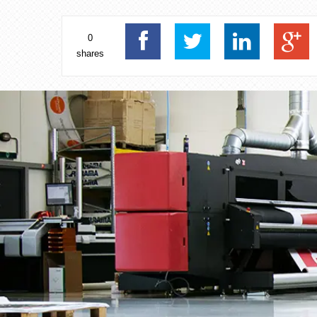
0
shares