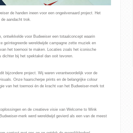
iser de handen ineen voor een ongeëvenaard project. Het
 de aandacht trok.
n, ontwikkelde voor Budweiser een totaalconcept waarin
ze geïntegreerde wereldwijde campagne zette muziek en
van het toernooi te maken. Locaties zoals het iconische
 dichter bij het spektakel dan ooit tevoren.
dit bijzondere project. Wij waren verantwoordelijk voor de
visuals. Onze haarscherpe prints en de belangrijke colour
gie van het toernooi én de kracht van het Budweiser-merk tot
ntoplossingen en de creatieve visie van Welcome to Wink
Budweiser-merk werd wereldwijd gevierd als een van de meest
Neem
contact
met ons op en ontdek de mogelijkheden!