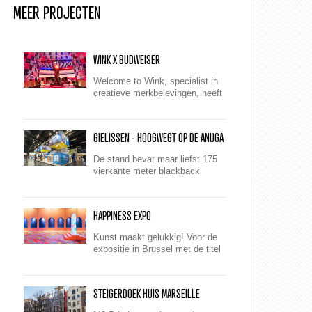
MEER PROJECTEN
WINK X BUDWEISER
Welcome to Wink, specialist in
creatieve merkbelevingen, heeft
voor Budweiser tijdens het WK
2022 een totaalconcept
neergezet. Een winnende
GIELISSEN - HOOGWEGT OP DE ANUGA
hattrick v...
De stand bevat maar liefst 175
vierkante meter blackback
peesdoeken. Deze zijn onder
andere in de eyecatcherframes
gemonteerd en lopen zowel aan
HAPPINESS EXPO
de bi...
Kunst maakt gelukkig! Voor de
expositie in Brussel met de titel
‘Happiness, Art. A Positive
Boost for your Brain", maakte
M2 Printing de pr...
STEIGERDOEK HUIS MARSEILLE