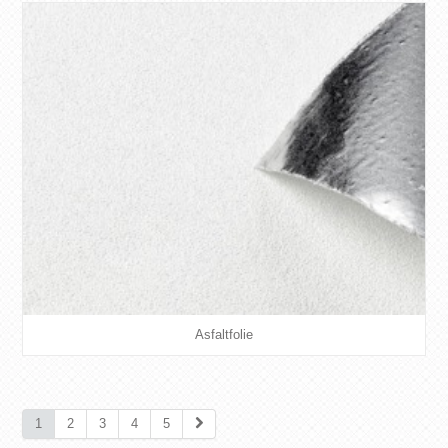
Asfaltfolie
1
2
3
4
5