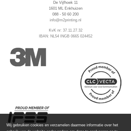
De Vijfhoek 11
1601 ML Enkhuizen
088 - 50 60 200
info@m2printing.nl
KvK nr: 37.11.27.32
IBAN: NL54 INGB 0665 024452
Wij gebruiken cookies en verzamelen daarmee informatie over het