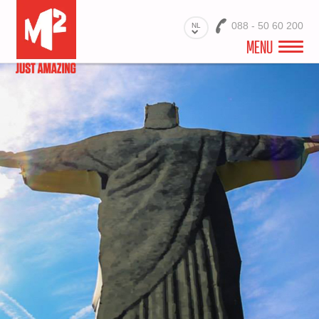
088 - 50 60 200
NL
MENU
WELKOM
VIDEO
PROJECTEN
BRANCHES
PRODUCTEN
MATERIALEN
DIENSTEN
OVER ONS