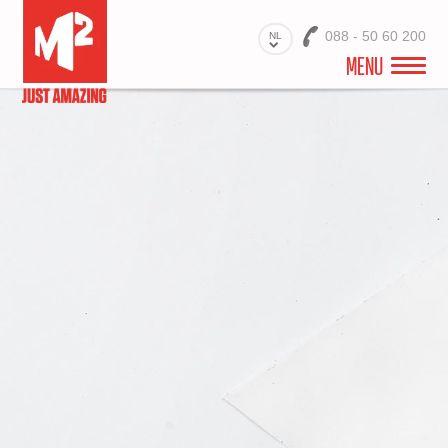
088 - 50 60 200
NL
MENU
WELKOM
VIDEO
PROJECTEN
BRANCHES
PRODUCTEN
MATERIALEN
DIENSTEN
OVER ONS