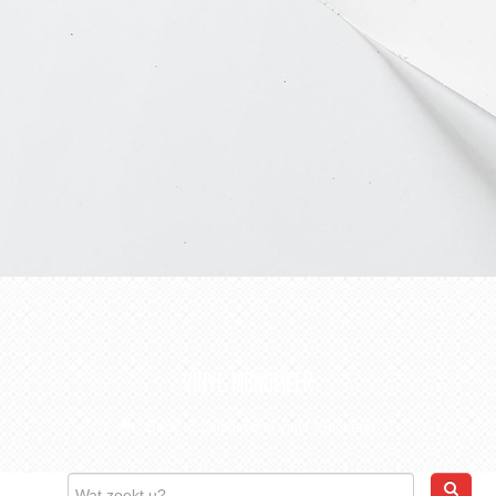
CONTACT
WEBSHOP
VINYL MONOMEER
Back to Zelfklevend vinyl (Stickers)