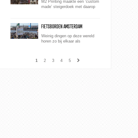
M2 Printing maakte een ‘custom
made’ steigerdoek met daarop
een prachtige foto van de
grachtenpanden.
FIETSBORDEN AMSTERDAM
Weinig dingen op deze wereld
horen zo bij elkaar als
Amsterdam en de fiets.
1
2
3
4
5