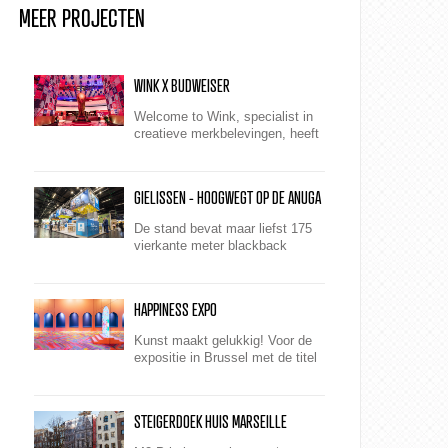
MEER PROJECTEN
WINK X BUDWEISER
Welcome to Wink, specialist in
creatieve merkbelevingen, heeft
voor Budweiser tijdens het WK
2022 een totaalconcept
neergezet. Een winnende
GIELISSEN - HOOGWEGT OP DE ANUGA
hattrick v...
De stand bevat maar liefst 175
vierkante meter blackback
peesdoeken. Deze zijn onder
andere in de eyecatcherframes
gemonteerd en lopen zowel aan
HAPPINESS EXPO
de bi...
Kunst maakt gelukkig! Voor de
expositie in Brussel met de titel
‘Happiness, Art. A Positive
Boost for your Brain", maakte
M2 Printing de pr...
STEIGERDOEK HUIS MARSEILLE