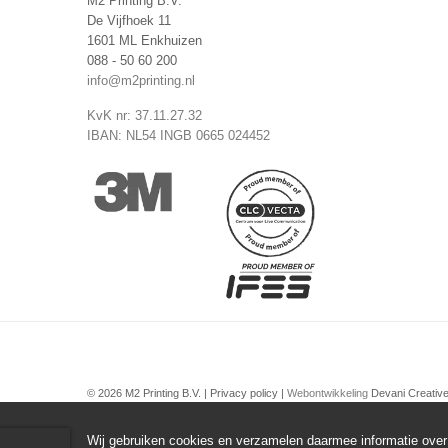
M2 Printing B.V.
De Vijfhoek 11
1601 ML Enkhuizen
088 - 50 60 200
info@m2printing.nl
KvK nr: 37.11.27.32
IBAN: NL54 INGB 0665 024452
© 2026 M2 Printing B.V. |
Privacy policy
|
Webontwikkeling
Devani Creativ
Wij gebruiken cookies en verzamelen daarmee informatie over