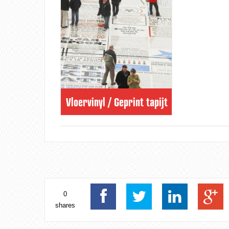
Vloervinyl / Geprint tapijt
0
shares