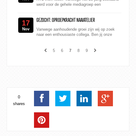
werd voor de gehele mediagroep een
evenement in de Harbour Club in Amsterdam
georganiseerd. M2 Printing...
GEZOCHT: OPROEPKRACHT NAAIATELIER
17
Nov
Vanwege aanhoudende groei zijn wij op zoek
naar een enthousiaste collega. Ben jij onze
nieuwe medewerker (oproep basis) voor het
naaiatelier? Nau...
5
6
7
8
9
0
shares