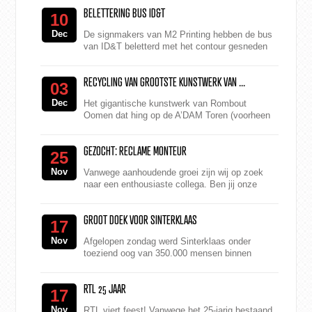
feestelijke evenement wo...
BELETTERING BUS ID&T
10
Dec
De signmakers van M2 Printing hebben de bus
van ID&T beletterd met het contour gesneden
logo van Thunderdome. Naast belettering levert
M2 nog vel...
RECYCLING VAN GROOTSTE KUNSTWERK VAN ...
03
Dec
Het gigantische kunstwerk van Rombout
Oomen dat hing op de A’DAM Toren (voorheen
Overhoeks of Shell Toren) en was geproduceerd
door M2...
GEZOCHT: RECLAME MONTEUR
25
Nov
Vanwege aanhoudende groei zijn wij op zoek
naar een enthousiaste collega. Ben jij onze
nieuwe reclame monteur? Je bent onderdeel
van het montageteam d...
GROOT DOEK VOOR SINTERKLAAS
17
Nov
Afgelopen zondag werd Sinterklaas onder
toeziend oog van 350.000 mensen binnen
gehaald in Amsterdam. De intocht eindigde met
het uitrollen van een gro...
RTL 25 JAAR
17
Nov
RTL viert feest! Vanwege het 25-jarig bestaand