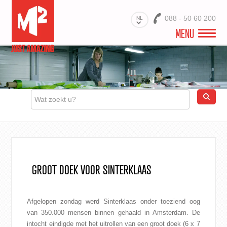
088 - 50 60 200
NL
MENU
WELKOM
VIDEO
PROJECTEN
BRANCHES
PRODUCTEN
GROOT DOEK VOOR SINTERKLAAS
MATERIALEN
DIENSTEN
Afgelopen zondag werd Sinterklaas onder toeziend oog
van 350.000 mensen binnen gehaald in Amsterdam. De
OVER ONS
intocht eindigde met het uitrollen van een groot doek (6 x 7