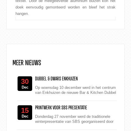
textiel. Door de meegeleverde aluminium buizen kon het
doek eenvoudig gemonteerd worden en bleef het strak
hangen.
MEER NIEUWS
DUBBEL & DWARS ENKHUIZEN
30
Dec
Op woensdag 10 december werd in het centrum
van Enkhuizen de nieuwe Bar & Kitchen Dubbel
& Dwars geopend. Eigenaren Hans Raven...
PRINTWERK VOOR SBS PRESENTATIE
15
Dec
Donderdag 27 november werd de traditionele
winterpresentatie van SBS georganiseerd door
Fjuze en Iko Productions. Tijdens het