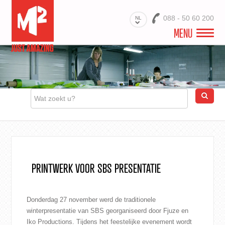
088 - 50 60 200
NL
MENU
WELKOM
VIDEO
PROJECTEN
BRANCHES
PRODUCTEN
PRINTWERK VOOR SBS PRESENTATIE
MATERIALEN
DIENSTEN
Donderdag 27 november werd de traditionele
winterpresentatie van SBS georganiseerd door Fjuze en
OVER ONS
Iko Productions. Tijdens het feestelijke evenement wordt