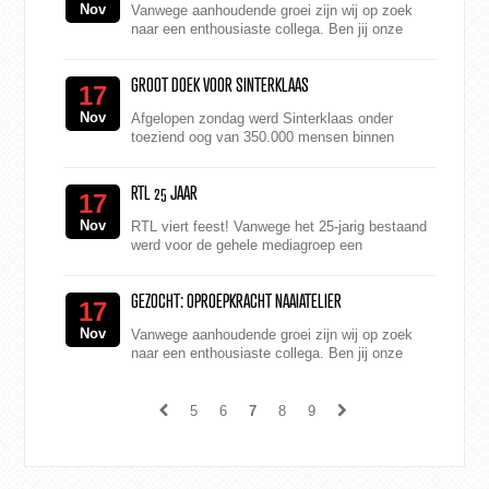
Nov
Vanwege aanhoudende groei zijn wij op zoek
naar een enthousiaste collega. Ben jij onze
nieuwe reclame monteur? Je bent onderdeel
van het montageteam d...
GROOT DOEK VOOR SINTERKLAAS
17
Nov
Afgelopen zondag werd Sinterklaas onder
toeziend oog van 350.000 mensen binnen
gehaald in Amsterdam. De intocht eindigde met
het uitrollen van een gro...
RTL 25 JAAR
17
Nov
RTL viert feest! Vanwege het 25-jarig bestaand
werd voor de gehele mediagroep een
evenement in de Harbour Club in Amsterdam
georganiseerd. M2 Printing...
GEZOCHT: OPROEPKRACHT NAAIATELIER
17
Nov
Vanwege aanhoudende groei zijn wij op zoek
naar een enthousiaste collega. Ben jij onze
nieuwe medewerker (oproep basis) voor het
naaiatelier? Nau...
5
6
7
8
9