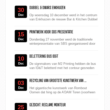
DUBBEL & DWARS ENKHUIZEN
30
Dec
Op woensdag 10 december werd in het centrum
van Enkhuizen de nieuwe Bar & Kitchen Dubbel
& Dwars geopend. Eigenaren Hans Raven...
PRINTWERK VOOR SBS PRESENTATIE
15
Dec
Donderdag 27 november werd de traditionele
winterpresentatie van SBS georganiseerd door
Fjuze en Iko Productions. Tijdens het
feestelijke evenement wo...
BELETTERING BUS ID&T
10
Dec
De signmakers van M2 Printing hebben de bus
van ID&T beletterd met het contour gesneden
logo van Thunderdome. Naast belettering levert
M2 nog vel...
RECYCLING VAN GROOTSTE KUNSTWERK VAN ...
03
Dec
Het gigantische kunstwerk van Rombout
Oomen dat hing op de A’DAM Toren (voorheen
Overhoeks of Shell Toren) en was geproduceerd
door M2...
GEZOCHT: RECLAME MONTEUR
25