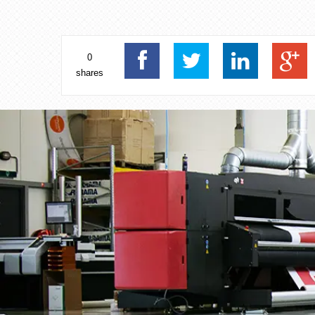
0
shares