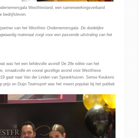
 Ondernemersgala Westfriesland, een samenwerkingsverband
 bedrijfsleven.
intpartner van het Westfries Ondernemersgala. De duidelijke
gwaardig materiaal zorgt voor een passende uitstraling van het
at was het een liefdevolle avond! De 28e editie van het
, smaakvolle en vooral gezellige avond voor Westfriese
019 gaat naar Van der Linden van Sprankhuizen. Sense Keukens
prijs en Duijn Teamsport was het meest populair bij het publiek