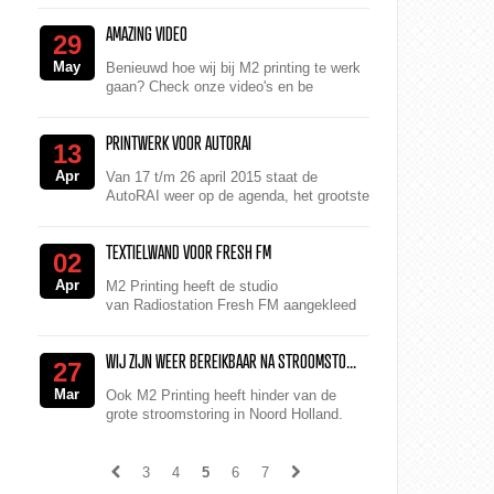
Zonder te verliezen werd M2 Printing n...
AMAZING VIDEO
29
May
Benieuwd hoe wij bij M2 printing te werk
gaan? Check onze video's en be
amazed!
PRINTWERK VOOR AUTORAI
13
Apr
Van 17 t/m 26 april 2015 staat de
AutoRAI weer op de agenda, het grootste
auto-evenement van Nederland. Vier jaar
lang hebben de autoliefhebber er op ...
TEXTIELWAND VOOR FRESH FM
02
Apr
M2 Printing heeft de studio
van Radiostation Fresh FM aangekleed
met een wandframe en een raamsticker.
Het logo van Fresh FM is door M2...
WIJ ZIJN WEER BEREIKBAAR NA STROOMSTO...
27
Mar
Ook M2 Printing heeft hinder van de
grote stroomstoring in Noord Holland.
Hierdoor zijn we tijdelijk niet bereikbaar
geweest. Momenteel wor...
3
4
5
6
7