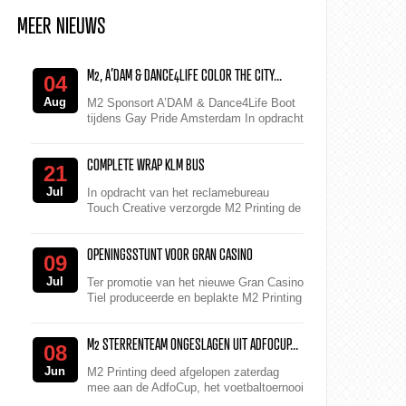
MEER NIEUWS
M2, A’DAM & DANCE4LIFE COLOR THE CITY...
04
Aug
M2 Sponsort A’DAM & Dance4Life Boot
tijdens Gay Pride Amsterdam In opdracht
van A’DAM printte M2 Printing
verschillende kleurrijke do...
COMPLETE WRAP KLM BUS
21
Jul
In opdracht van het reclamebureau
Touch Creative verzorgde M2 Printing de
complete wrap van een touringcar in de
kleuren van KLM.
OPENINGSSTUNT VOOR GRAN CASINO
09
Jul
Ter promotie van het nieuwe Gran Casino
Tiel produceerde en beplakte M2 Printing
ruim 300 m2 folie op de 60 meter hoge
toren van het Van Der Valk Hote...
M2 STERRENTEAM ONGESLAGEN UIT ADFOCUP...
08
Jun
M2 Printing deed afgelopen zaterdag
mee aan de AdfoCup, het voetbaltoernooi
voor bedrijven uit de mediabranche.