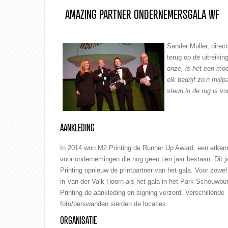
AMAZING PARTNER ONDERNEMERSGALA WF
Sander Muller
, direc
terug op de uitreiki
onze, is het een moo
elk bedrijf zo’n mij
steun in de rug is v
AANKLEDING
In 2014
won M2 Printing de Runner Up Award
, een erken
voor ondernemingen die nog geen tien jaar bestaan. Dit j
Printing opnieuw de printpartner van het gala. Voor zowel
in Van der Valk Hoorn als het gala in het Park Schouwbu
Printing de aankleding en signing verzord. Verschillende
foto/
perswanden
sierden de locaties.
ORGANISATIE