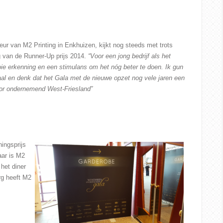
teur van M2 Printing in
Enkhuizen, kijkt nog steeds met trots
ng van de Runner-Up prijs 2014.
“Voor een jong bedrijf als het
ie erkenning en een stimulans om het nóg beter te doen. Ik gun
lpaal en denk dat het Gala met de nieuwe opzet nog vele jaren een
oor ondernemend West-Friesland”
ningsprijs
aar is M2
 het diner
rg heeft M2