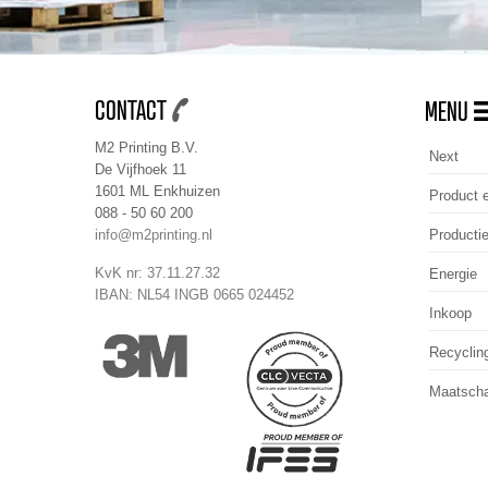
CONTACT
MENU
M2 Printing B.V.
Next
De Vijfhoek 11
1601 ML Enkhuizen
Product e
088 - 50 60 200
Producti
info@m2printing.nl
KvK nr: 37.11.27.32
Energie
IBAN: NL54 INGB 0665 024452
Inkoop
Recyclin
Maatscha