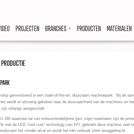
VIDEO
PROJECTEN
BRANCHES
PRODUCTEN
MATERIALEN
 PRODUCTIE
PARK
volop geinvesteerd in een state-of-the-art, duurzaam machinepark. Bij de aa
es wordt er uitvoerig gekeken naar de duurzaamheid van de machines en het
 zijn onlangs aangeschaft:
U 340 waarmee tal van milieuvriendelijkere (pvc vrije) materialen zijn de print
5r met de LED “cool cure” technology van EFI, gebruikt deze machine veel m
produceert het minder afval en wordt het inkt verbruik sterk teruggebracht.