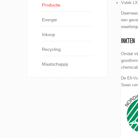
Vutek LX3
Productie
Daarnaast
Energie
een gece
waarborg
Inkoop
INKTEN
Recycling
Omdat ink
grootform
Maatschappij
chemicali
De Efi-Vu
Swan cert