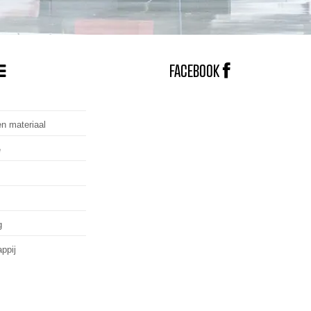
FACEBOOK
n materiaal
e
g
ppij