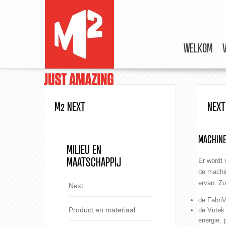
WELKOM
M2 NEXT
NEXT
MACHINE
MILIEU EN
MAATSCHAPPIJ
Er wordt 
de machin
ervan. Zo
Next
de FabriV
Product en materiaal
de Vutek 
energie, 