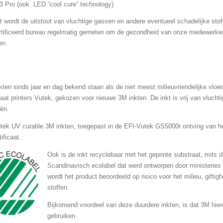
 Pro (ook LED “cool cure” technology)
 wordt de uitstoot van vluchtige gassen en andere eventueel schadelijke stof
rtificeerd bureau regelmatig gemeten om de gezondheid van onze medewerker
en.
ten sinds jaar en dag bekend staan als de niet meest milieuvriendelijke vloei
aat printers Vutek, gekozen voor nieuwe 3M inkten. De inkt is vrij van vlucht
ën.
tek UV curable 3M inkten, toegepast in de EFI-Vutek GS5000r ontving van het
ificaat.
Ook is de inkt recyclebaar met het geprinte substraat, mits 
Scandinavisch ecolabel dat werd ontworpen door ministerie
wordt het product beoordeeld op risico voor het milieu, gifti
stoffen.
Bijkomend voordeel van deze duurdere inkten, is dat 3M hier
gebruiken.