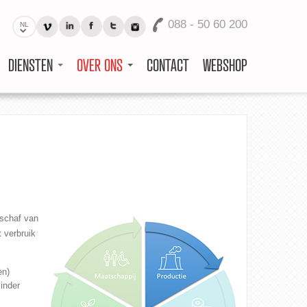
088 - 50 60 200
NL
DIENSTEN
OVER ONS
CONTACT
WEBSHOP
nschaf van
 verbruik
en)
inder