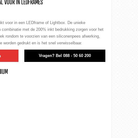
L VOOR IN LEDFRAMES
ikt voor in een LEDframe of Lightbox. De unieke
n combinatie met de 200% inkt bedrukking zorgen voor het
doek rondom te voorzien van een siliconenpees afwerking,
 worden gedrukt en is het snel verwisselbaar.
n
Vragen?
Bel 088 - 50 60 200
MIUM