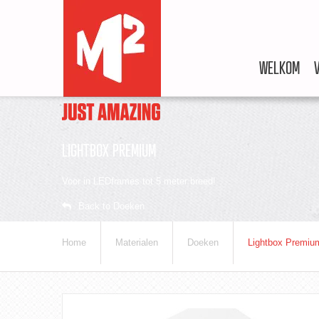
WELKOM
LIGHTBOX PREMIUM
Voor in LEDframes tot 5 meter breed!
Back to Doeken
Home
Materialen
Doeken
Lightbox Premiu