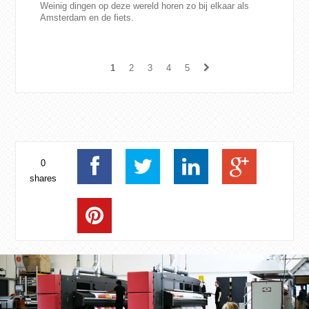
Weinig dingen op deze wereld horen zo bij elkaar als
Amsterdam en de fiets.
1
2
3
4
5
0
shares