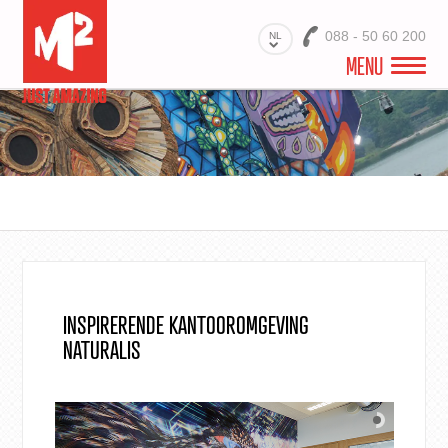
088 - 50 60 200
NL
MENU
WELKOM
VIDEO
PROJECTEN
BRANCHES
PRODUCTEN
INSPIRERENDE KANTOOROMGEVING
NATURALIS
MATERIALEN
DIENSTEN
OVER ONS