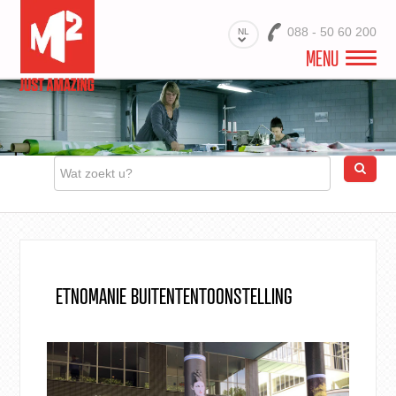
088 - 50 60 200
NL
MENU
WELKOM
VIDEO
PROJECTEN
BRANCHES
PRODUCTEN
ETNOMANIE BUITENTENTOONSTELLING
MATERIALEN
DIENSTEN
OVER ONS