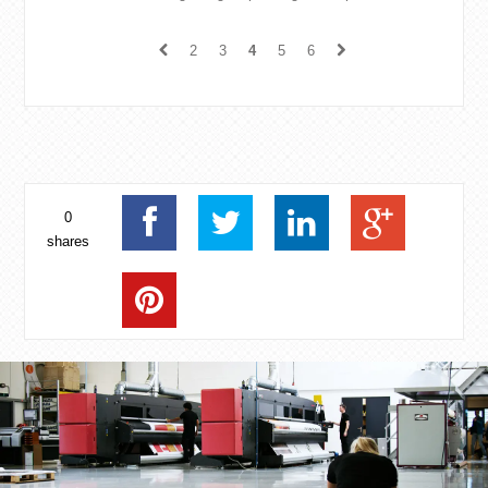
Image Reports Magazine op de deurmat. Met
de gebroeders Muller ...
2
3
4
5
6
0
shares