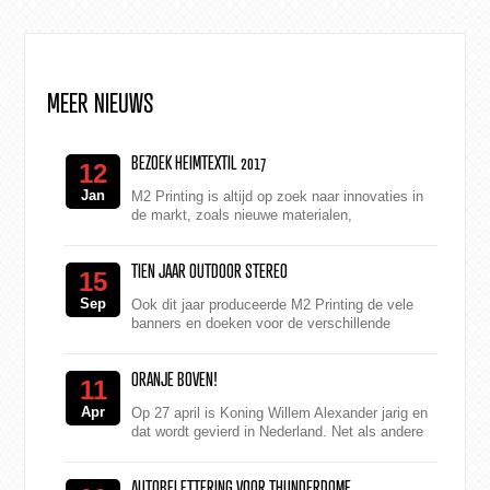
MEER NIEUWS
BEZOEK HEIMTEXTIL 2017
12
Jan
M2 Printing is altijd op zoek naar innovaties in
de markt, zoals nieuwe materialen,
toepassingen en technieken. Deze week
bezochten wij de Heimtextil ...
TIEN JAAR OUTDOOR STEREO
15
Sep
Ook dit jaar produceerde M2 Printing de vele
banners en doeken voor de verschillende
stages op Outdoor Stereo Festival. Mysteryland
in het klein Zat...
ORANJE BOVEN!
11
Apr
Op 27 april is Koning Willem Alexander jarig en
dat wordt gevierd in Nederland. Net als andere
jaren worden door het hele land feesten,
evenementen en...
AUTOBELETTERING VOOR THUNDERDOME