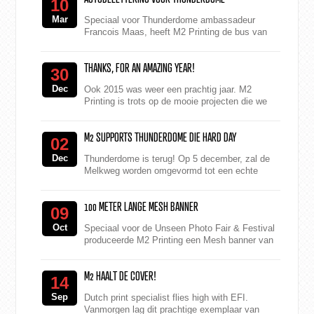
10
Mar
Speciaal voor Thunderdome ambassadeur
Francois Maas, heeft M2 Printing de bus van
ID&T voorzien van full colour Thunderdome
logo's. Francois ...
THANKS, FOR AN AMAZING YEAR!
30
Dec
Ook 2015 was weer een prachtig jaar. M2
Printing is trots op de mooie projecten die we
hebben uitgevoerd, de vele klanten die we
hebben mogen bedien...
M2 SUPPORTS THUNDERDOME DIE HARD DAY
02
Dec
Thunderdome is terug! Op 5 december, zal de
Melkweg worden omgevormd tot een echte
gabber domein waar 1700 Thunderdome-fans
hun liefde opnieuw kunnen...
100 METER LANGE MESH BANNER
09
Oct
Speciaal voor de Unseen Photo Fair & Festival
produceerde M2 Printing een Mesh banner van
100 meter lang. Hoe? Bekijk de video! Unseen
Photo Fa...
M2 HAALT DE COVER!
14
Sep
Dutch print specialist flies high with EFI.
Vanmorgen lag dit prachtige exemplaar van