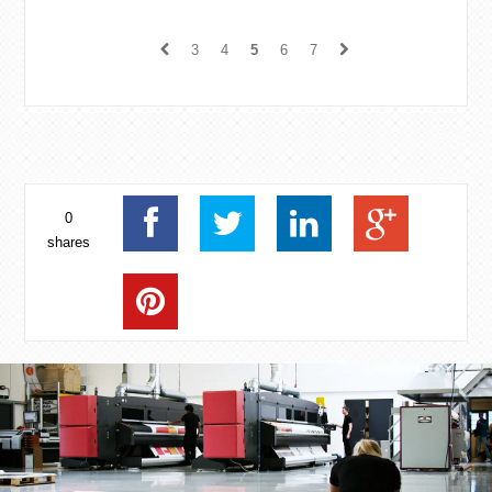
tijdelijk niet bereikbaar geweest. Momenteel
wor...
3
4
5
6
7
0
shares