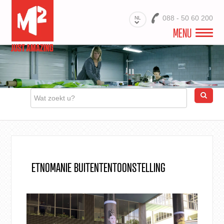
088 - 50 60 200
NL
MENU
WELKOM
VIDEO
PROJECTEN
BRANCHES
PRODUCTEN
ETNOMANIE BUITENTENTOONSTELLING
MATERIALEN
DIENSTEN
OVER ONS