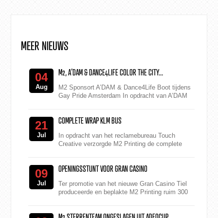
MEER NIEUWS
M2, A’DAM & DANCE4LIFE COLOR THE CITY...
04
Aug
M2 Sponsort A’DAM & Dance4Life Boot tijdens
Gay Pride Amsterdam In opdracht van A’DAM
printte M2 Printing verschillende kleurrijke do...
COMPLETE WRAP KLM BUS
21
Jul
In opdracht van het reclamebureau Touch
Creative verzorgde M2 Printing de complete
wrap van een touringcar in de kleuren van KLM.
OPENINGSSTUNT VOOR GRAN CASINO
09
Jul
Ter promotie van het nieuwe Gran Casino Tiel
produceerde en beplakte M2 Printing ruim 300
m2 folie op de 60 meter hoge toren van het Van
Der Valk Hote...
M2 STERRENTEAM ONGESLAGEN UIT ADFOCUP...