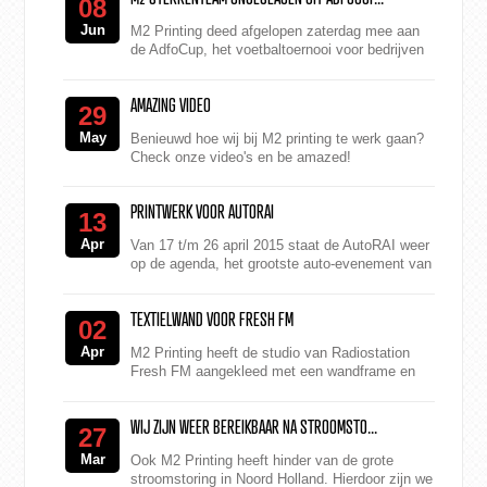
08
Jun
M2 Printing deed afgelopen zaterdag mee aan
de AdfoCup, het voetbaltoernooi voor bedrijven
uit de mediabranche. Zonder te verliezen werd
M2 Printing n...
AMAZING VIDEO
29
May
Benieuwd hoe wij bij M2 printing te werk gaan?
Check onze video's en be amazed!
PRINTWERK VOOR AUTORAI
13
Apr
Van 17 t/m 26 april 2015 staat de AutoRAI weer
op de agenda, het grootste auto-evenement van
Nederland. Vier jaar lang hebben de
autoliefhebber er op ...
TEXTIELWAND VOOR FRESH FM
02
Apr
M2 Printing heeft de studio van Radiostation
Fresh FM aangekleed met een wandframe en
een raamsticker. Het logo van Fresh FM is door
M2...
WIJ ZIJN WEER BEREIKBAAR NA STROOMSTO...
27
Mar
Ook M2 Printing heeft hinder van de grote
stroomstoring in Noord Holland. Hierdoor zijn we