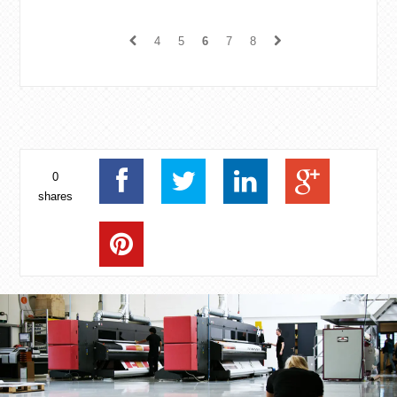
verzorgt het M2 Team de montage in alle
stands. Als sp...
4
5
6
7
8
0
shares