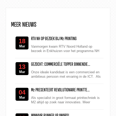
MEER NIEUWS
RTV NH OP BEZOEK BIJ M2 PRINTING
18
Mar
Vanmorgen kwam RTV Noord Holland op
bezoek in Enkhuizen voor het programma NH
Leeft. Er werd een live reportage gemaakt van
de verschillende productie...
GEZOCHT: COMMERCIËLE TOPPER BINNENDIE...
13
Mar
Onze ideale kandidaat is een commercieel en
ambitieus persoon met ervaring in de ICT. Als
accountmanager binnendienst ben je
verantwoordelijk vo...
M2 PRESENTEERT REVOLUTIONAIRE PRINTTE...
04
Mar
Als specialist in groot formaat printtechniek is
M2 altijd op zoek naar innovaties. Meer
vierkante meters, snellere printers en steeds
nieuwe dragers....
WINNAAR RUNNER UP AWARD!