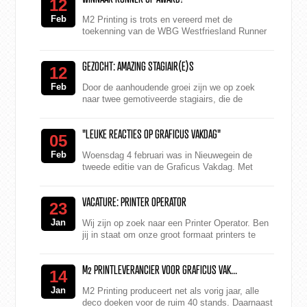
12
Feb
M2 Printing is trots en vereerd met de
toekenning van de WBG Westfriesland Runner
Up Award 2014. Een erkenningsprijs voor
ondernemingen die nog geen t...
GEZOCHT: AMAZING STAGIAIR(E)S
12
Feb
Door de aanhoudende groei zijn we op zoek
naar twee gemotiveerde stagiairs, die de
afdeling verkoop komen versterken. Volg jij een
MBO-opleiding en b...
"LEUKE REACTIES OP GRAFICUS VAKDAG"
05
Feb
Woensdag 4 februari was in Nieuwegein de
tweede editie van de Graficus Vakdag. Met
1.284 directeuren en managers uit de grafische
industrie was het ee...
VACATURE: PRINTER OPERATOR
23
Jan
Wij zijn op zoek naar een Printer Operator. Ben
jij in staat om onze groot formaat printers te
bedienen? Reageer dan snel!
M2 PRINTLEVERANCIER VOOR GRAFICUS VAK...
14
Jan
M2 Printing produceert net als vorig jaar, alle
deco doeken voor de ruim 40 stands. Daarnaast