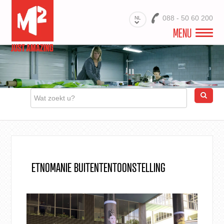
088 - 50 60 200
NL
MENU
WELKOM
VIDEO
PROJECTEN
BRANCHES
PRODUCTEN
ETNOMANIE BUITENTENTOONSTELLING
MATERIALEN
DIENSTEN
OVER ONS