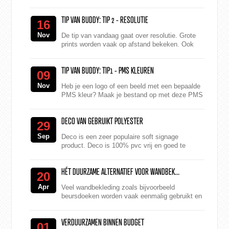
verschillende variaties. Onze
grootformaat printers ge...
TIP VAN BUDDY: TIP 2 - RESOLUTIE
16
Nov
De tip van vandaag gaat over resolutie. Grote
prints worden vaak op afstand bekeken. Ook
zijn de meeste printmaterialen niet geheel vlak
en gaat er al...
TIP VAN BUDDY: TIP1 - PMS KLEUREN
09
Nov
Heb je een logo of een beeld met een bepaalde
PMS kleur? Maak je bestand op met deze PMS
kleur. Wij printen in CMYK en benaderen de
PMS kleur zo goed ...
DECO VAN GEBRUIKT POLYESTER
29
Sep
Deco is een zeer populaire soft signage
product. Deco is 100% pvc vrij en goed te
recyclen. Maar wil je nog een stapje verder
gaan? Dan is er Deco Nex...
HÉT DUURZAME ALTERNATIEF VOOR WANDBEK...
20
Apr
Veel wandbekleding zoals bijvoorbeeld
beursdoeken worden vaak eenmalig gebruikt en
belanden daarna in de verbrandingsoven. Niet
bepaald milieuvriendel...
VERDUURZAMEN BINNEN BUDGET
01