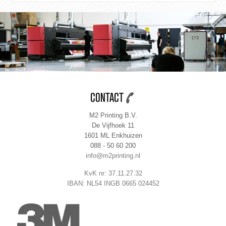
CONTACT
M2 Printing B.V.
De Vijfhoek 11
1601 ML Enkhuizen
088 - 50 60 200
info@m2printing.nl
KvK nr: 37.11.27.32
IBAN: NL54 INGB 0665 024452