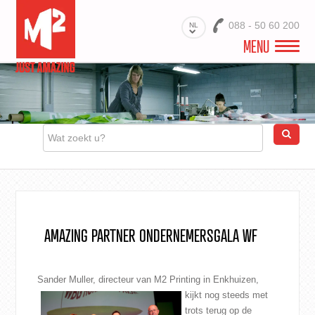
088 - 50 60 200
NL
MENU
WELKOM
VIDEO
PROJECTEN
BRANCHES
PRODUCTEN
AMAZING PARTNER ONDERNEMERSGALA WF
MATERIALEN
DIENSTEN
Sander Muller
, directeur van M2 Printing in
Enkhuizen,
kijkt nog steeds met
OVER ONS
trots terug op de