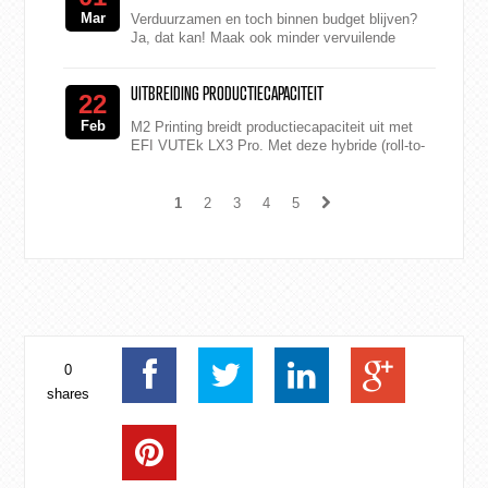
Mar
Verduurzamen en toch binnen budget blijven?
Ja, dat kan! Maak ook minder vervuilende
keuzes die niet te veel kosten. Dirk heeft
daarom 5 tips voor je ...
UITBREIDING PRODUCTIECAPACITEIT
22
Feb
M2 Printing breidt productiecapaciteit uit met
EFI VUTEk LX3 Pro. Met deze hybride (roll-to-
roll / flatbed) machine kan tot 320 cm breed
worden ge...
1
2
3
4
5
0
shares