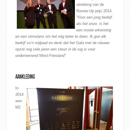
uitreiking van de
CONTACT
Runner-Up prijs 2014.
“Voor een jong bedrijf
WEBSHOP
als het onze, is het
een mooie erkenning
en een stimulans om het nóg beter te doen. Ik gun elk
bedrijf zo’n mijlpaal en denk dat het Gala met de nieuwe
opzet nog vele jaren een steun in de rug is voor
ondernemend West-Friesland”
AANKLEDING
In
2014
won
M2