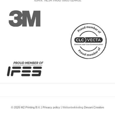
IBAN: NL54 INGB 0665 024452
© 2026 M2 Printing B.V. |
Privacy policy
|
Webontwikkeling
Devani Creative