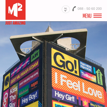
088 - 50 60 200
NL
MENU
WELKOM
VIDEO
PROJECTEN
BRANCHES
PRODUCTEN
MATERIALEN
DIENSTEN
OVER ONS