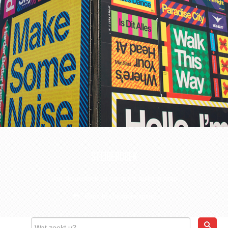
CONTACT
WEBSHOP
STEIGERDOEK
Van steigerdoek tot complete building wrap
Back to Outdoor signing