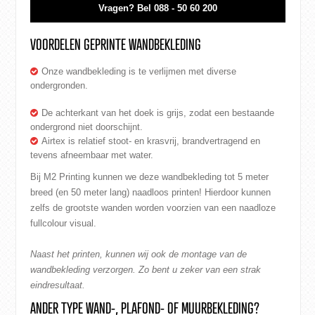
Vragen?
Bel 088 - 50 60 200
VOORDELEN GEPRINTE WANDBEKLEDING
Onze wandbekleding is te verlijmen met diverse
ondergronden.
De achterkant van het doek is grijs, zodat een bestaande
ondergrond niet doorschijnt.
Airtex is relatief stoot- en krasvrij, brandvertragend en
tevens afneembaar met water.
Bij M2 Printing kunnen we deze wandbekleding tot 5 meter
breed (en 50 meter lang) naadloos printen! Hierdoor kunnen
zelfs de grootste wanden worden voorzien van een naadloze
fullcolour visual.
Naast het printen, kunnen wij ook de montage van de
wandbekleding verzorgen. Zo bent u zeker van een strak
eindresultaat.
ANDER TYPE WAND-, PLAFOND- OF MUURBEKLEDING?