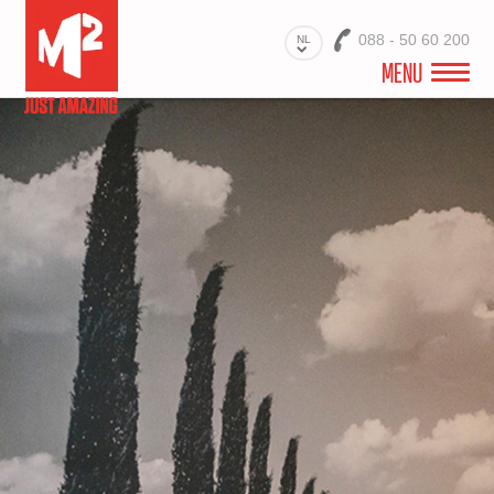
088 - 50 60 200
NL
MENU
WELKOM
VIDEO
PROJECTEN
BRANCHES
PRODUCTEN
MATERIALEN
DIENSTEN
OVER ONS