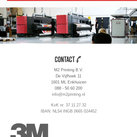
CONTACT
M2 Printing B.V.
De Vijfhoek 11
1601 ML Enkhuizen
088 - 50 60 200
info@m2printing.nl
KvK nr: 37.11.27.32
IBAN: NL54 INGB 0665 024452