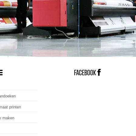
FACEBOOK
andoeken
maat printen
k maken