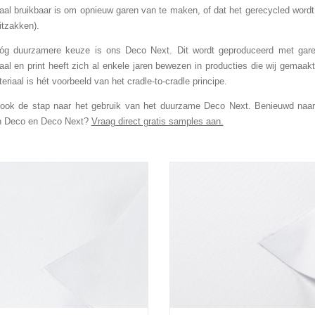
aal bruikbaar is om opnieuw garen van te maken, of dat het gerecycled wordt 
itzakken).
óg duurzamere keuze is ons Deco Next. Dit wordt geproduceerd met garen
aal en print heeft zich al enkele jaren bewezen in producties die wij gemaa
teriaal is hét voorbeeld van het cradle-to-cradle principe.
ok de stap naar het gebruik van het duurzame Deco Next. Benieuwd naar de
n Deco en Deco Next?
Vraag direct gratis samples aan.