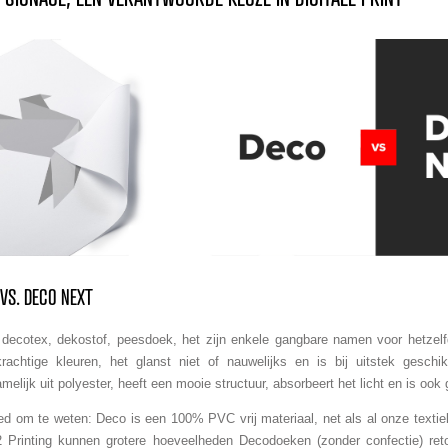
VS. DECO NEXT
decotex, dekostof, peesdoek, het zijn enkele gangbare namen voor hetzelf
rachtige kleuren, het glanst niet of nauwelijks en is bij uitstek geschi
melijk uit polyester, heeft een mooie structuur, absorbeert het licht en is ook
d om te weten: Deco is een 100% PVC vrij materiaal, net als al onze textiel
2 Printing kunnen grotere hoeveelheden Decodoeken (zonder confectie) ret