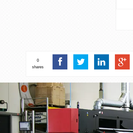
0
shares