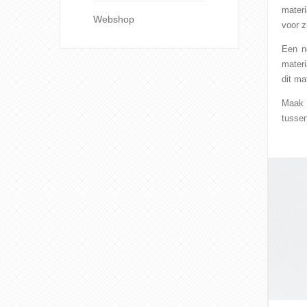
materi
Webshop
voor z
Een n
materi
dit ma
Maak o
tusse