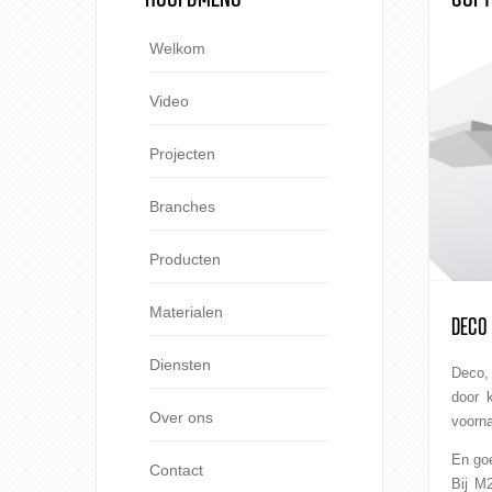
Welkom
Video
Projecten
Branches
Producten
Materialen
DECO 
Diensten
Deco, 
door k
Over ons
voorna
En goe
Contact
Bij M