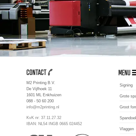
CONTACT
MENU
M2 Printing B.V.
Signing
De Vijfhoek 11
1601 ML Enkhuizen
Grote sp
088 - 50 60 200
Groot for
info@m2printing.nl
KvK nr: 37.11.27.32
Spandoe
IBAN: NL54 INGB 0665 024452
Vlaggen